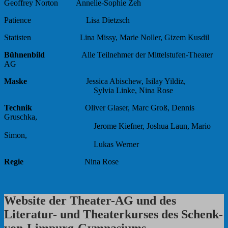
Geoffrey Norton Annelie-Sophie Zeh
Patience Lisa Dietzsch
Statisten Lina Missy, Marie Noller, Gizem Kusdil
Bühnenbild
Alle Teilnehmer der Mittelstufen-Theater
AG
Maske
Jessica Abischew, Isilay Yildiz,
Sylvia Linke, Nina Rose
Technik
Oliver Glaser, Marc Groß, Dennis
Gruschka,
Jerome Kiefner, Joshua Laun, Mario
Simon,
Lukas Werner
Regie
Nina Rose
Website der Theater-AG und des
Literatur- und Theaterkurses des Schenk-
von-Limpurg-Gymnasiums