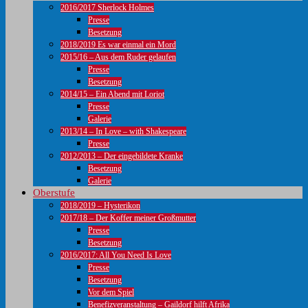
2016/2017 Sherlock Holmes
Presse
Besetzung
2018/2019 Es war einmal ein Mord
2015/16 – Aus dem Ruder gelaufen
Presse
Besetzung
2014/15 – Ein Abend mit Loriot
Presse
Galerie
2013/14 – In Love – with Shakespeare
Presse
2012/2013 – Der eingebildete Kranke
Besetzung
Galerie
Oberstufe
2018/2019 – Hysterikon
2017/18 – Der Koffer meiner Großmutter
Presse
Besetzung
2016/2017: All You Need Is Love
Presse
Besetzung
Vor dem Spiel
Benefizveranstaltung – Gaildorf hilft Afrika