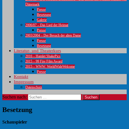
Dänemark
Presse
Besetzung
Galerie
2006/07 – Das Lied der Heimat
Presse
2003/2004 – Der Besuch der alten Dame
Presse
Besetzung
Literatur- und Theaterkurs
2016 – Hamlet ShakePics
2015 – 99 Fire Film Award
2015 – WWW: WorldWideWelcome
Presse
Kontakt
Impressum
Datenschutz
Suchen nach:
Besetzung
Schauspieler