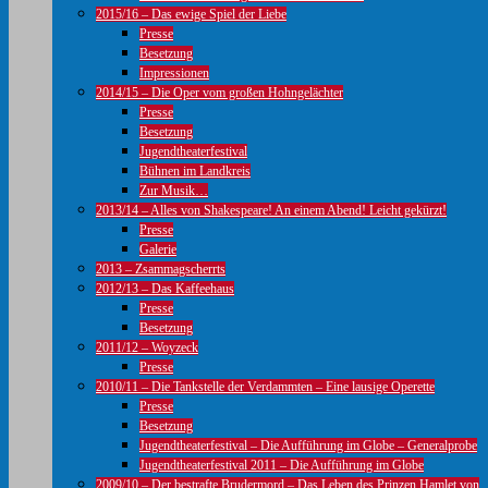
2015/16 – Das ewige Spiel der Liebe
Presse
Besetzung
Impressionen
2014/15 – Die Oper vom großen Hohngelächter
Presse
Besetzung
Jugendtheaterfestival
Bühnen im Landkreis
Zur Musik…
2013/14 – Alles von Shakespeare! An einem Abend! Leicht gekürzt!
Presse
Galerie
2013 – Zsammagscherrts
2012/13 – Das Kaffeehaus
Presse
Besetzung
2011/12 – Woyzeck
Presse
2010/11 – Die Tankstelle der Verdammten – Eine lausige Operette
Presse
Besetzung
Jugendtheaterfestival – Die Aufführung im Globe – Generalprobe
Jugendtheaterfestival 2011 – Die Aufführung im Globe
2009/10 – Der bestrafte Brudermord – Das Leben des Prinzen Hamlet von