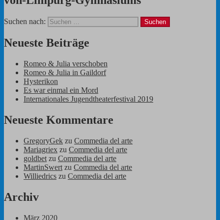
Suchen nach:
Neueste Beiträge
Romeo & Julia verschoben
Romeo & Julia in Gaildorf
Hysterikon
Es war einmal ein Mord
Internationales Jugendtheaterfestival 2019
Neueste Kommentare
GregoryGek
zu
Commedia del arte
Mariagriex
zu
Commedia del arte
goldbet
zu
Commedia del arte
MartinSwert
zu
Commedia del arte
Williedrics
zu
Commedia del arte
Archiv
März 2020