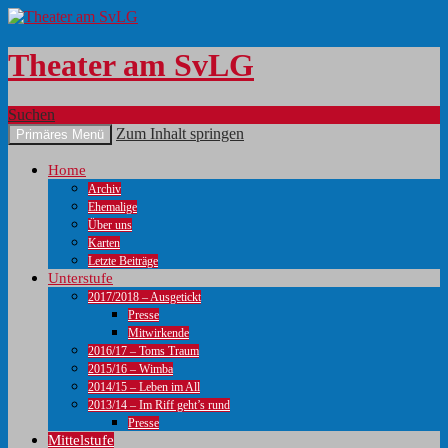
Theater am SvLG
Suchen
Zum Inhalt springen
Primäres Menü
Home
Archiv
Ehemalige
Über uns
Karten
Letzte Beiträge
Unterstufe
2017/2018 – Ausgetickt
Presse
Mitwirkende
2016/17 – Toms Traum
2015/16 – Wimba
2014/15 – Leben im All
2013/14 – Im Riff geht’s rund
Presse
Mittelstufe