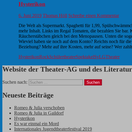
Hysterikon
6. Juni 2019
Thomas Höll
Schreibe einen Kommentar
Die Welt als Supermarkt. Spaghetti für 1,99, Spülschwämm
mehr Inhalt. Links im Regal Tomaten, die bezahlen Sie bar. K
Räucherstäbchen gleich bei den Menopausen. Unten die sogena
Wieviel haben sie noch auf dem Konto? Reichts noch für die
Beziehung? Mehr auf ihre Kosten, mehr auf seine? Wer zahl
Hysterikon
Rock
Schülertheater
Spektakel
SvLG
Theater
Website der Theater-AG und des Literat
Suchen nach:
Neueste Beiträge
Romeo & Julia verschoben
Romeo & Julia in Gaildorf
Hysterikon
Es war einmal ein Mord
Internationales Jugendtheaterfestival 2019