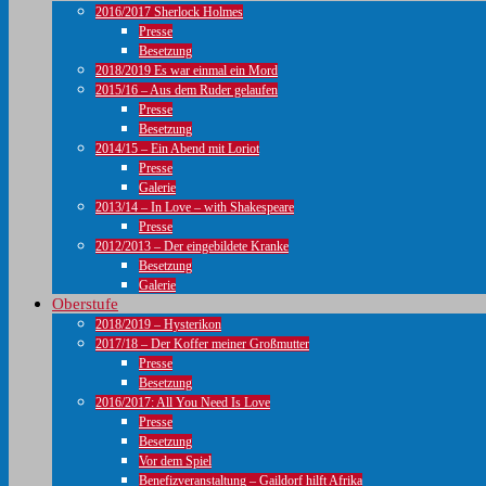
2016/2017 Sherlock Holmes
Presse
Besetzung
2018/2019 Es war einmal ein Mord
2015/16 – Aus dem Ruder gelaufen
Presse
Besetzung
2014/15 – Ein Abend mit Loriot
Presse
Galerie
2013/14 – In Love – with Shakespeare
Presse
2012/2013 – Der eingebildete Kranke
Besetzung
Galerie
Oberstufe
2018/2019 – Hysterikon
2017/18 – Der Koffer meiner Großmutter
Presse
Besetzung
2016/2017: All You Need Is Love
Presse
Besetzung
Vor dem Spiel
Benefizveranstaltung – Gaildorf hilft Afrika