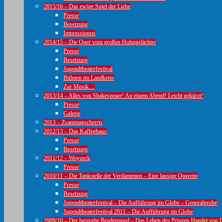
2015/16 – Das ewige Spiel der Liebe
Presse
Besetzung
Impressionen
2014/15 – Die Oper vom großen Hohngelächter
Presse
Besetzung
Jugendtheaterfestival
Bühnen im Landkreis
Zur Musik…
2013/14 – Alles von Shakespeare! An einem Abend! Leicht gekürzt!
Presse
Galerie
2013 – Zsammagscherrts
2012/13 – Das Kaffeehaus
Presse
Besetzung
2011/12 – Woyzeck
Presse
2010/11 – Die Tankstelle der Verdammten – Eine lausige Operette
Presse
Besetzung
Jugendtheaterfestival – Die Aufführung im Globe – Generalprobe
Jugendtheaterfestival 2011 – Die Aufführung im Globe
2009/10 – Der bestrafte Brudermord – Das Leben des Prinzen Hamlet von