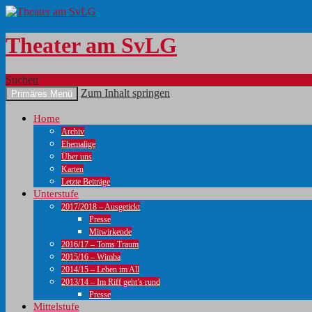
Theater am SvLG
Suchen
Zum Inhalt springen
Primäres Menü
Home
Archiv
Ehemalige
Über uns
Karten
Letzte Beiträge
Unterstufe
2017/2018 – Ausgetickt
Presse
Mitwirkende
2016/17 – Toms Traum
2015/16 – Wimba
2014/15 – Leben im All
2013/14 – Im Riff geht’s rund
Presse
Mittelstufe