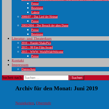
Presse
Besetzung
Galerie
2006/07 – Das Lied der Heimat
Presse
2003/2004 – Der Besuch der alten Dame
Presse
Besetzung
Literatur- und Theaterkurs
2016 – Hamlet ShakePics
2015 – 99 Fire Film Award
2015 – WWW: WorldWideWelcome
Presse
Kontakt
Impressum
Datenschutz
Suchen nach:
Archiv für den Monat: Juni 2019
Neuigkeiten
,
Oberstufe