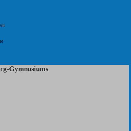
ent
re
purg-Gymnasiums