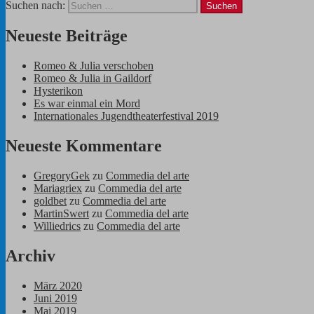
Suchen nach:
Neueste Beiträge
Romeo & Julia verschoben
Romeo & Julia in Gaildorf
Hysterikon
Es war einmal ein Mord
Internationales Jugendtheaterfestival 2019
Neueste Kommentare
GregoryGek
zu
Commedia del arte
Mariagriex
zu
Commedia del arte
goldbet
zu
Commedia del arte
MartinSwert
zu
Commedia del arte
Williedrics
zu
Commedia del arte
Archiv
März 2020
Juni 2019
Mai 2019