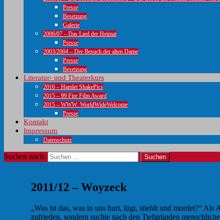
Presse
Besetzung
Galerie
2006/07 – Das Lied der Heimat
Presse
2003/2004 – Der Besuch der alten Dame
Presse
Besetzung
Literatur- und Theaterkurs
2016 – Hamlet ShakePics
2015 – 99 Fire Film Award
2015 – WWW: WorldWideWelcome
Presse
Kontakt
Impressum
Datenschutz
Suchen nach:
2011/12 – Woyzeck
„Was ist das, was in uns hurt, lügt, stiehlt und mordet?“ A
zufrieden, sondern suchte nach den Tiefgründen menschlich