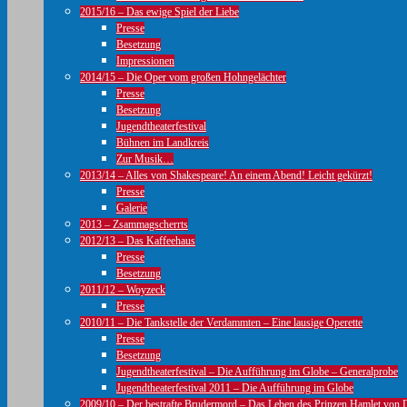
2015/16 – Das ewige Spiel der Liebe
Presse
Besetzung
Impressionen
2014/15 – Die Oper vom großen Hohngelächter
Presse
Besetzung
Jugendtheaterfestival
Bühnen im Landkreis
Zur Musik…
2013/14 – Alles von Shakespeare! An einem Abend! Leicht gekürzt!
Presse
Galerie
2013 – Zsammagscherrts
2012/13 – Das Kaffeehaus
Presse
Besetzung
2011/12 – Woyzeck
Presse
2010/11 – Die Tankstelle der Verdammten – Eine lausige Operette
Presse
Besetzung
Jugendtheaterfestival – Die Aufführung im Globe – Generalprobe
Jugendtheaterfestival 2011 – Die Aufführung im Globe
2009/10 – Der bestrafte Brudermord – Das Leben des Prinzen Hamlet von