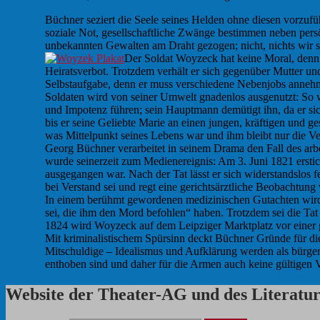
Büchner seziert die Seele seines Helden ohne diesen vorzufüh
soziale Not, gesellschaftliche Zwänge bestimmen neben pers
unbekannten Gewalten am Draht gezogen; nicht, nichts wir s
Der Soldat Woyzeck hat keine Moral, denn e
Heiratsverbot. Trotzdem verhält er sich gegenüber Mutter und 
Selbstaufgabe, denn er muss verschiedene Nebenjobs annehm
Soldaten wird von seiner Umwelt gnadenlos ausgenutzt: So w
und Impotenz führen; sein Hauptmann demütigt ihn, da er sic
bis er seine Geliebte Marie an einen jungen, kräftigen und ge
was Mittelpunkt seines Lebens war und ihm bleibt nur die V
Georg Büchner verarbeitet in seinem Drama den Fall des ar
wurde seinerzeit zum Medienereignis: Am 3. Juni 1821 erstich
ausgegangen war. Nach der Tat lässt er sich widerstandslos f
bei Verstand sei und regt eine gerichtsärztliche Beobachtun
In einem berühmt gewordenen medizinischen Gutachten wird
sei, die ihm den Mord befohlen“ haben. Trotzdem sei die Tat
1824 wird Woyzeck auf dem Leipziger Marktplatz vor einer
Mit kriminalistischem Spürsinn deckt Büchner Gründe für die
Mitschuldige – Idealismus und Aufklärung werden als bürgerli
enthoben sind und daher für die Armen auch keine gültigen 
Website der Theater-AG und des Literat