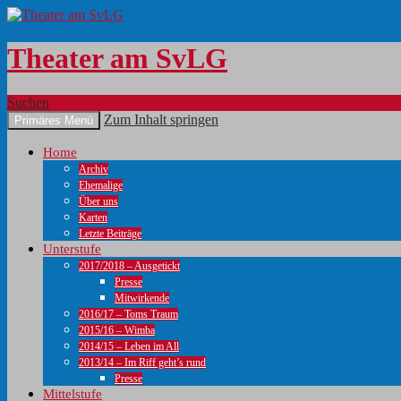
Theater am SvLG
Suchen
Zum Inhalt springen
Primäres Menü
Home
Archiv
Ehemalige
Über uns
Karten
Letzte Beiträge
Unterstufe
2017/2018 – Ausgetickt
Presse
Mitwirkende
2016/17 – Toms Traum
2015/16 – Wimba
2014/15 – Leben im All
2013/14 – Im Riff geht’s rund
Presse
Mittelstufe