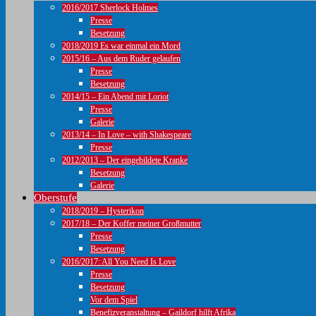
2016/2017 Sherlock Holmes
Presse
Besetzung
2018/2019 Es war einmal ein Mord
2015/16 – Aus dem Ruder gelaufen
Presse
Besetzung
2014/15 – Ein Abend mit Loriot
Presse
Galerie
2013/14 – In Love – with Shakespeare
Presse
2012/2013 – Der eingebildete Kranke
Besetzung
Galerie
Oberstufe
2018/2019 – Hysterikon
2017/18 – Der Koffer meiner Großmutter
Presse
Besetzung
2016/2017: All You Need Is Love
Presse
Besetzung
Vor dem Spiel
Benefizveranstaltung – Gaildorf hilft Afrika