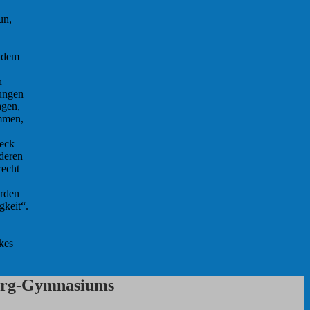
un,
r dem
n
lungen
agen,
ommen,
zeck
nderen
recht
orden
gkeit“.
kes
purg-Gymnasiums