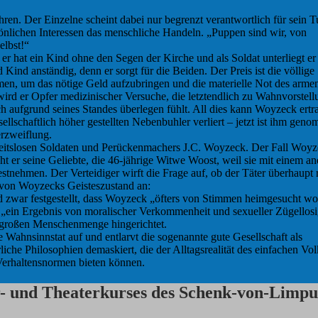
ren. Der Einzelne scheint dabei nur begrenzt verantwortlich für sein T
önlichen Interessen das menschliche Handeln. „Puppen sind wir, von
elbst!“
r hat ein Kind ohne den Segen der Kirche und als Soldat unterliegt e
Kind anständig, denn er sorgt für die Beiden. Der Preis ist die völlige
en, um das nötige Geld aufzubringen und die materielle Not des arme
ird er Opfer medizinischer Versuche, die letztendlich zu Wahnvorstel
h aufgrund seines Standes überlegen fühlt. All dies kann Woyzeck ertr
sellschaftlich höher gestellten Nebenbuhler verliert – jetzt ist ihm gen
erzweiflung.
beitslosen Soldaten und Perückenmachers J.C. Woyzeck. Der Fall Woy
t er seine Geliebte, die 46-jährige Witwe Woost, weil sie mit einem a
estnehmen. Der Verteidiger wirft die Frage auf, ob der Täter überhaupt 
g von Woyzecks Geisteszustand an:
 zwar festgestellt, dass Woyzeck „öfters von Stimmen heimgesucht w
 „ein Ergebnis von moralischer Verkommenheit und sexueller Zügellosi
 großen Menschenmenge hingerichtet.
 Wahnsinnstat auf und entlarvt die sogenannte gute Gesellschaft als
che Philosophien demaskiert, die der Alltagsrealität des einfachen Vol
Verhaltensnormen bieten können.
ur- und Theaterkurses des Schenk-von-Lim