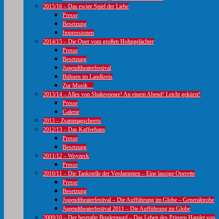
2015/16 – Das ewige Spiel der Liebe
Presse
Besetzung
Impressionen
2014/15 – Die Oper vom großen Hohngelächter
Presse
Besetzung
Jugendtheaterfestival
Bühnen im Landkreis
Zur Musik…
2013/14 – Alles von Shakespeare! An einem Abend! Leicht gekürzt!
Presse
Galerie
2013 – Zsammagscherrts
2012/13 – Das Kaffeehaus
Presse
Besetzung
2011/12 – Woyzeck
Presse
2010/11 – Die Tankstelle der Verdammten – Eine lausige Operette
Presse
Besetzung
Jugendtheaterfestival – Die Aufführung im Globe – Generalprobe
Jugendtheaterfestival 2011 – Die Aufführung im Globe
2009/10 – Der bestrafte Brudermord – Das Leben des Prinzen Hamlet von