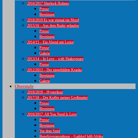
2016/2017 Sherlock Holmes
Presse
Besetzung
2018/2019 Es war einmal ein Mord
2015/16 – Aus dem Ruder gelaufen
Presse
Besetzung
2014/15 – Ein Abend mit Loriot
Presse
Galerie
2013/14 – In Love – with Shakespeare
Presse
2012/2013 – Der eingebildete Kranke
Besetzung
Galerie
Oberstufe
2018/2019 – Hysterikon
2017/18 – Der Koffer meiner Großmutter
Presse
Besetzung
2016/2017: All You Need Is Love
Presse
Besetzung
Vor dem Spiel
Benefizveranstaltung – Gaildorf hilft Afrika