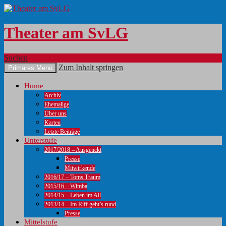
Theater am SvLG
Suchen
Zum Inhalt springen
Primäres Menü
Home
Archiv
Ehemalige
Über uns
Karten
Letzte Beiträge
Unterstufe
2017/2018 – Ausgetickt
Presse
Mitwirkende
2016/17 – Toms Traum
2015/16 – Wimba
2014/15 – Leben im All
2013/14 – Im Riff geht’s rund
Presse
Mittelstufe