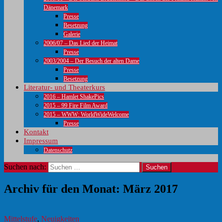
Dänemark
Presse
Besetzung
Galerie
2006/07 – Das Lied der Heimat
Presse
2003/2004 – Der Besuch der alten Dame
Presse
Besetzung
Literatur- und Theaterkurs
2016 – Hamlet ShakePics
2015 – 99 Fire Film Award
2015 – WWW: WorldWideWelcome
Presse
Kontakt
Impressum
Datenschutz
Suchen nach:
Archiv für den Monat: März 2017
Mittelstufe
,
Neuigkeiten