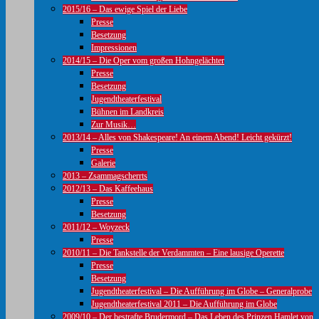
2015/16 – Das ewige Spiel der Liebe
Presse
Besetzung
Impressionen
2014/15 – Die Oper vom großen Hohngelächter
Presse
Besetzung
Jugendtheaterfestival
Bühnen im Landkreis
Zur Musik…
2013/14 – Alles von Shakespeare! An einem Abend! Leicht gekürzt!
Presse
Galerie
2013 – Zsammagscherrts
2012/13 – Das Kaffeehaus
Presse
Besetzung
2011/12 – Woyzeck
Presse
2010/11 – Die Tankstelle der Verdammten – Eine lausige Operette
Presse
Besetzung
Jugendtheaterfestival – Die Aufführung im Globe – Generalprobe
Jugendtheaterfestival 2011 – Die Aufführung im Globe
2009/10 – Der bestrafte Brudermord – Das Leben des Prinzen Hamlet von