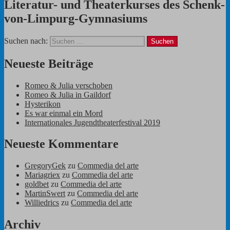
Literatur- und Theaterkurses des Schenk-
von-Limpurg-Gymnasiums
Suchen nach:
Neueste Beiträge
Romeo & Julia verschoben
Romeo & Julia in Gaildorf
Hysterikon
Es war einmal ein Mord
Internationales Jugendtheaterfestival 2019
Neueste Kommentare
GregoryGek
zu
Commedia del arte
Mariagriex
zu
Commedia del arte
goldbet
zu
Commedia del arte
MartinSwert
zu
Commedia del arte
Williedrics
zu
Commedia del arte
Archiv