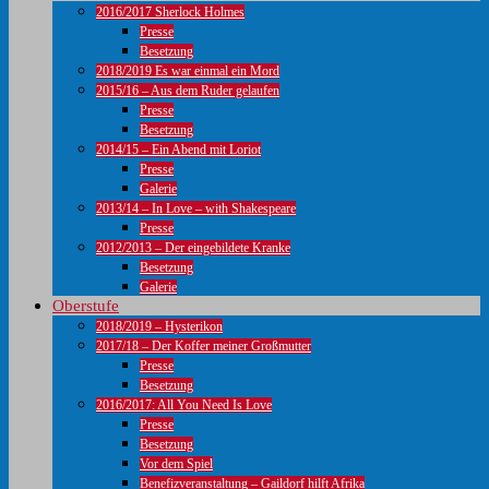
2016/2017 Sherlock Holmes
Presse
Besetzung
2018/2019 Es war einmal ein Mord
2015/16 – Aus dem Ruder gelaufen
Presse
Besetzung
2014/15 – Ein Abend mit Loriot
Presse
Galerie
2013/14 – In Love – with Shakespeare
Presse
2012/2013 – Der eingebildete Kranke
Besetzung
Galerie
Oberstufe
2018/2019 – Hysterikon
2017/18 – Der Koffer meiner Großmutter
Presse
Besetzung
2016/2017: All You Need Is Love
Presse
Besetzung
Vor dem Spiel
Benefizveranstaltung – Gaildorf hilft Afrika