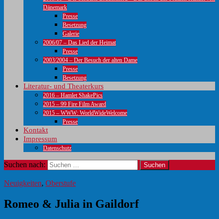
Dänemark
Presse
Besetzung
Galerie
2006/07 – Das Lied der Heimat
Presse
2003/2004 – Der Besuch der alten Dame
Presse
Besetzung
Literatur- und Theaterkurs
2016 – Hamlet ShakePics
2015 – 99 Fire Film Award
2015 – WWW: WorldWideWelcome
Presse
Kontakt
Impressum
Datenschutz
Suchen nach:
Neuigkeiten
,
Oberstufe
Romeo & Julia in Gaildorf