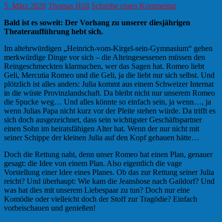
5. März 2020
Thomas Höll
Schreibe einen Kommentar
Bald ist es soweit: Der Vorhang zu unserer diesjährigen
Theateraufführung hebt sich.
Im altehrwürdigen „Heinrich-vom-Kirgel-sein-Gymnasium“ gehen
merkwürdige Dinge vor sich – die Alteingesessenen müssen den
Reingeschmeckten klarmachen, wer das Sagen hat. Romeo liebt
Geli, Mercutia Romeo und die Geli, ja die liebt nur sich selbst. Und
plötzlich ist alles anders: Julia kommt aus einem Schweizer Internat
in die wüste Provinzlandschaft. Da bleibt nicht nur unserem Romeo
die Spucke weg… Und alles könnte so einfach sein, ja wenn…, ja
wenn Julias Papa nicht kurz vor der Pleite stehen würde. Da trifft es
sich doch ausgezeichnet, dass sein wichtigster Geschäftspartner
einen Sohn im heiratsfähigen Alter hat. Wenn der nur nicht mit
seiner Schippe der kleinen Julia auf den Kopf gehauen hätte…
Doch die Rettung naht, denn unser Romeo hat einen Plan, genauer
gesagt: die Idee von einem Plan. Also eigentlich die vage
Vorstellung einer Idee eines Planes. Ob das zur Rettung seiner Julia
reicht? Und überhaupt: Wie kam die Jeanshose nach Gaildorf? Und
was hat dies mit unserem Liebespaar zu tun? Doch nur eine
Komödie oder vielleicht doch der Stoff zur Tragödie? Einfach
vorbeischauen und genießen!