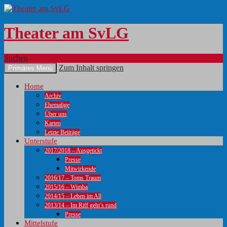
Theater am SvLG
Suchen
Zum Inhalt springen
Primäres Menü
Home
Archiv
Ehemalige
Über uns
Karten
Letzte Beiträge
Unterstufe
2017/2018 – Ausgetickt
Presse
Mitwirkende
2016/17 – Toms Traum
2015/16 – Wimba
2014/15 – Leben im All
2013/14 – Im Riff geht’s rund
Presse
Mittelstufe